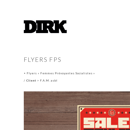
FLYERS FPS
Flyers « Femmes Prévoyantes Socialistes »
•
/
Client
> F.A.M. asbl
.